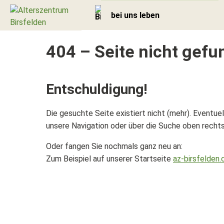
bei uns leben
404 – Seite nicht gef
Zurück
Entschuldigung!
Aktivierung
Die gesuchte Seite existiert nicht (mehr). Eventue
Kulinarik
unsere Navigation oder über die Suche oben rechts 
Lebensräume
Oder fangen Sie nochmals ganz neu an:
Zum Beispiel auf unserer Startseite
az-birsfelden.
Geschützter Bereich /
Demenzabteilung
Aufnahme & Taxen
Fürsorgegemeinschaft