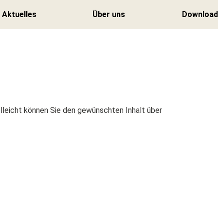
Aktuelles
Über uns
Download
Zurück
Zurück
Veranstaltungen
Leitbild
ielleicht können Sie den gewünschten Inhalt über
Stiftung zur
Vision
Hard News
Mission
Anmeldung
Newsletter
Strategische
Handlungsfelder
Organisation
Spenden