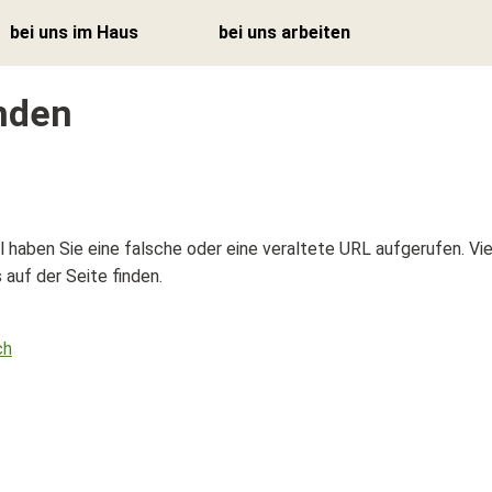
bei uns im Haus
bei uns arbeiten
unden
Zurück
Zurück
Tages- und
Offene Stellen
Nachtstruktur
ll haben Sie eine falsche oder eine veraltete URL aufgerufen. V
Arbeitgeber Stiftung zur
Coiffeur &
Hard
auf der Seite finden.
Wellness
Betriebliches
Physiotherapie
Gesundheitsmanagement
ch
Vitalzirkel
Ausbildung
Podologie
Praktika &
Schnupperlehre
Spitex