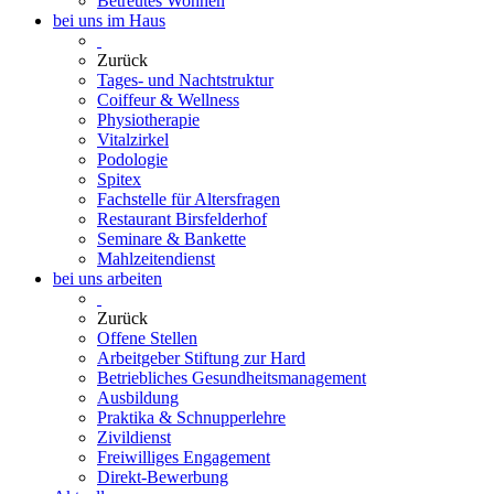
Betreutes Wohnen
bei uns im Haus
Zurück
Tages- und Nachtstruktur
Coiffeur & Wellness
Physiotherapie
Vitalzirkel
Podologie
Spitex
Fachstelle für Altersfragen
Restaurant Birsfelderhof
Seminare & Bankette
Mahlzeitendienst
bei uns arbeiten
Zurück
Offene Stellen
Arbeitgeber Stiftung zur Hard
Betriebliches Gesundheitsmanagement
Ausbildung
Praktika & Schnupperlehre
Zivildienst
Freiwilliges Engagement
Direkt-Bewerbung