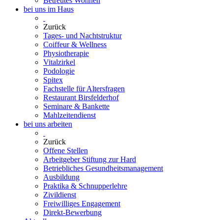
Betreutes Wohnen
bei uns im Haus
Zurück
Tages- und Nachtstruktur
Coiffeur & Wellness
Physiotherapie
Vitalzirkel
Podologie
Spitex
Fachstelle für Altersfragen
Restaurant Birsfelderhof
Seminare & Bankette
Mahlzeitendienst
bei uns arbeiten
Zurück
Offene Stellen
Arbeitgeber Stiftung zur Hard
Betriebliches Gesundheitsmanagement
Ausbildung
Praktika & Schnupperlehre
Zivildienst
Freiwilliges Engagement
Direkt-Bewerbung