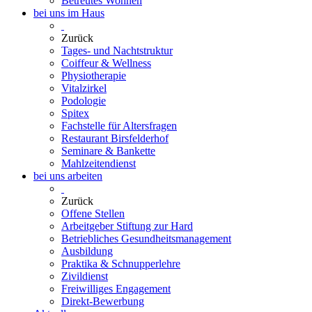
Betreutes Wohnen
bei uns im Haus
Zurück
Tages- und Nachtstruktur
Coiffeur & Wellness
Physiotherapie
Vitalzirkel
Podologie
Spitex
Fachstelle für Altersfragen
Restaurant Birsfelderhof
Seminare & Bankette
Mahlzeitendienst
bei uns arbeiten
Zurück
Offene Stellen
Arbeitgeber Stiftung zur Hard
Betriebliches Gesundheitsmanagement
Ausbildung
Praktika & Schnupperlehre
Zivildienst
Freiwilliges Engagement
Direkt-Bewerbung