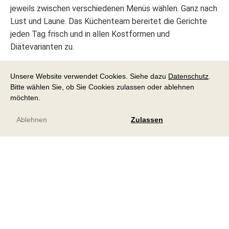
jeweils zwischen verschiedenen Menüs wählen. Ganz nach
Lust und Laune. Das Küchenteam bereitet die Gerichte
jeden Tag frisch und in allen Kostformen und
Diätevarianten zu.
Menüplan Bewohnende vom 03.08. bis 09.08.2026
Unsere Website verwendet Cookies. Siehe dazu
Datenschutz
.
Menüplan Bewohnende vom 10.08. bis 16.08.2026
Bitte wählen Sie, ob Sie Cookies zulassen oder ablehnen
möchten.
Ablehnen
Zulassen
Essen im Restaurant
Wenn Sie am Mittag in unserem Restaurant mit Ihren
Angehörigen oder Gästen essen möchten, dann
reservieren wir Ihnen gerne einen Tisch. Als Bewohnerin
oder Bewohner ist das Angebot der Tagesmenüs mit
einem Glas "Birsfelder Wasser" in Ihrem Tagespreis
inkludiert (Getränke werden separat verrechnet). Gerne
nimmt unser Team im Restaurant Ihre Reservierung