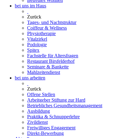
Betreutes Wohnen
bei uns im Haus
Zurück
Tages- und Nachtstruktur
Coiffeur & Wellness
Physiotherapie
Vitalzirkel
Podologie
Spitex
Fachstelle für Altersfragen
Restaurant Birsfelderhof
Seminare & Bankette
Mahlzeitendienst
bei uns arbeiten
Zurück
Offene Stellen
Arbeitgeber Stiftung zur Hard
Betriebliches Gesundheitsmanagement
Ausbildung
Praktika & Schnupperlehre
Zivildienst
Freiwilliges Engagement
Direkt-Bewerbung