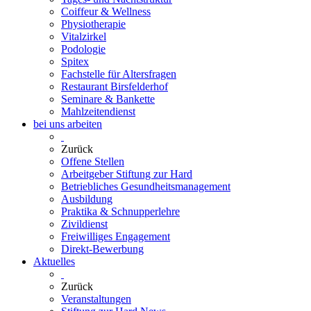
Coiffeur & Wellness
Physiotherapie
Vitalzirkel
Podologie
Spitex
Fachstelle für Altersfragen
Restaurant Birsfelderhof
Seminare & Bankette
Mahlzeitendienst
bei uns arbeiten
Zurück
Offene Stellen
Arbeitgeber Stiftung zur Hard
Betriebliches Gesundheitsmanagement
Ausbildung
Praktika & Schnupperlehre
Zivildienst
Freiwilliges Engagement
Direkt-Bewerbung
Aktuelles
Zurück
Veranstaltungen