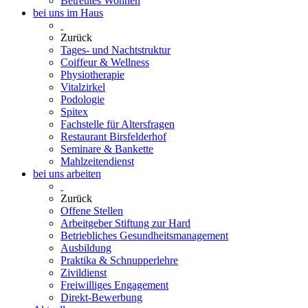
Betreutes Wohnen
bei uns im Haus
Zurück
Tages- und Nachtstruktur
Coiffeur & Wellness
Physiotherapie
Vitalzirkel
Podologie
Spitex
Fachstelle für Altersfragen
Restaurant Birsfelderhof
Seminare & Bankette
Mahlzeitendienst
bei uns arbeiten
Zurück
Offene Stellen
Arbeitgeber Stiftung zur Hard
Betriebliches Gesundheitsmanagement
Ausbildung
Praktika & Schnupperlehre
Zivildienst
Freiwilliges Engagement
Direkt-Bewerbung