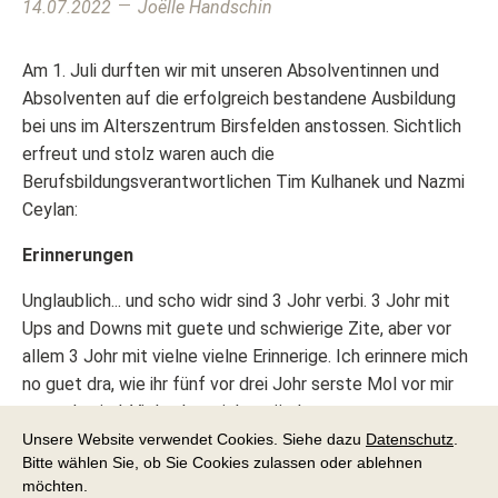
14.07.2022
Joëlle Handschin
Am 1. Juli durften wir mit unseren Absolventinnen und
Absolventen auf die erfolgreich bestandene Ausbildung
bei uns im Alterszentrum Birsfelden anstossen. Sichtlich
erfreut und stolz waren auch die
Berufsbildungsverantwortlichen Tim Kulhanek und Nazmi
Ceylan:
Erinnerungen
Unglaublich... und scho widr sind 3 Johr verbi. 3 Johr mit
Ups and Downs mit guete und schwierige Zite, aber vor
allem 3 Johr mit vielne vielne Erinnerige. Ich erinnere mich
no guet dra, wie ihr fünf vor drei Johr serste Mol vor mir
gstande sind. Vieles het sich veränderet.
Unsere Website verwendet Cookies. Siehe dazu
Datenschutz
.
Lönd mi erkläre, natürlich sind dr immer no die gliche
Bitte wählen Sie, ob Sie Cookies zulassen oder ablehnen
Mensche aber doch isch einiges nüm glich. Nit nur das dr
möchten.