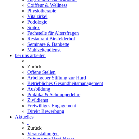
Coiffeur & Wellness
Physiotherapie
Vitalzirkel
Podologie
Spitex
Fachstelle für Altersfragen
Restaurant Birsfelderhof
Seminare & Bankette
Mahlzeitendienst
bei uns arbeiten
Zurück
Offene Stellen
Arbeitgeber Stiftung zur Hard
Betriebliches Gesundheitsmanagement
Ausbildung
Praktika & Schnupperlehre
Zivildienst
Freiwilliges Engagement
Direkt-Bewerbung
Aktuelles
Zurück
Veranstaltungen