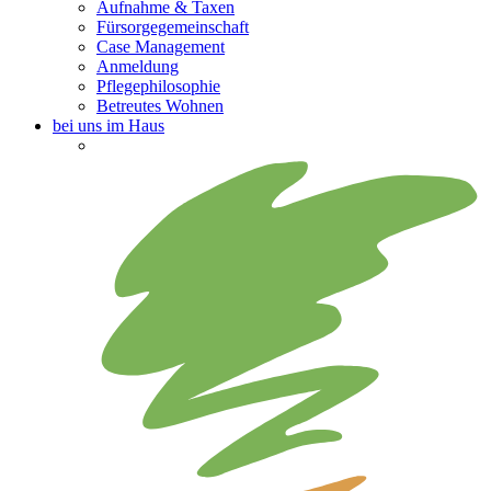
Aufnahme & Taxen
Fürsorgegemeinschaft
Case Management
Anmeldung
Pflegephilosophie
Betreutes Wohnen
bei uns im Haus