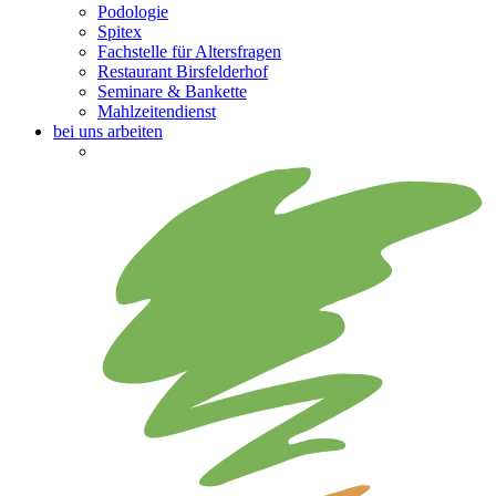
Podologie
Spitex
Fachstelle für Altersfragen
Restaurant Birsfelderhof
Seminare & Bankette
Mahlzeitendienst
bei uns arbeiten