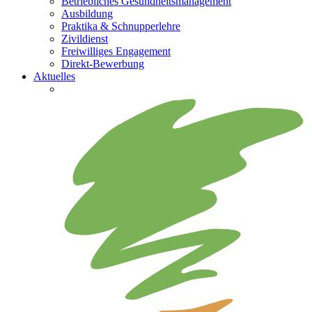
Betriebliches Gesundheitsmanagement
Ausbildung
Praktika & Schnupperlehre
Zivildienst
Freiwilliges Engagement
Direkt-Bewerbung
Aktuelles