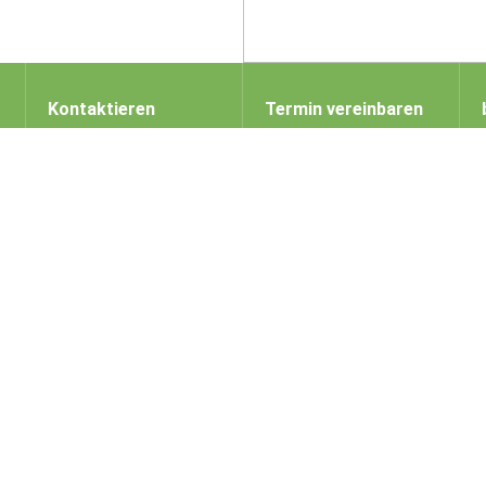
Kontaktieren
Termin vereinbaren
Kontakt
Termin vereinbaren
Spenden
Feedback
Offene Stellen
Folgen Sie uns