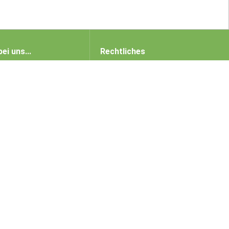
bei uns...
Rechtliches
bei uns leben
Impressum
bei uns arbeiten
Datenschutz
bei uns im Haus
Restaurant
Birsfelderhof