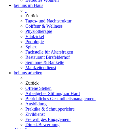
Betreutes Wohnen
bei uns im Haus
Zurück
Tages- und Nachtstruktur
Coiffeur & Wellness
Physiotherapie
Vitalzirkel
Podologie
Spitex
Fachstelle für Altersfragen
Restaurant Birsfelderhof
Seminare & Bankette
Mahlzeitendienst
bei uns arbeiten
Zurück
Offene Stellen
Arbeitgeber Stiftung zur Hard
Betriebliches Gesundheitsmanagement
Ausbildung
Praktika & Schnupperlehre
Zivildienst
Freiwilliges Engagement
Direkt-Bewerbung