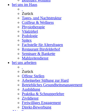
Betreutes Wohnen
bei uns im Haus
Zurück
Tages- und Nachtstruktur
Coiffeur & Wellness
Physiotherapie
Vitalzirkel
Podologie
Spitex
Fachstelle für Altersfragen
Restaurant Birsfelderhof
Seminare & Bankette
Mahlzeitendienst
bei uns arbeiten
Zurück
Offene Stellen
Arbeitgeber Stiftung zur Hard
Betriebliches Gesundheitsmanagement
Ausbildung
Praktika & Schnupperlehre
Zivildienst
Freiwilliges Engagement
Direkt-Bewerbung