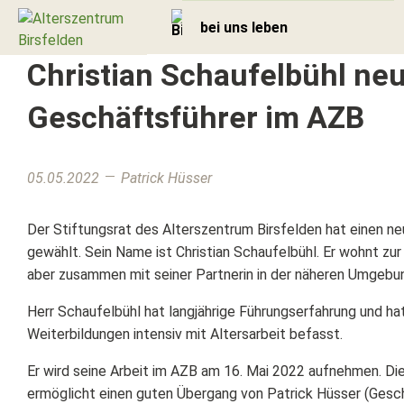
bei uns leben
Christian Schaufelbühl ne
Geschäftsführer im AZB
Zurück
Aktivierung
05.05.2022
Patrick Hüsser
Kulinarik
Der Stiftungsrat des Alterszentrum Birsfelden hat einen n
Lebensräume
gewählt. Sein Name ist Christian Schaufelbühl. Er wohnt zur 
aber zusammen mit seiner Partnerin in der näheren Umgeb
Geschützter Bereich /
Demenzabteilung
Herr Schaufelbühl hat langjährige Führungserfahrung und hat 
Weiterbildungen intensiv mit Altersarbeit befasst.
Aufnahme & Taxen
Er wird seine Arbeit im AZB am 16. Mai 2022 aufnehmen. Di
Fürsorgegemeinschaft
ermöglicht einen guten Übergang von Patrick Hüsser (Geschä