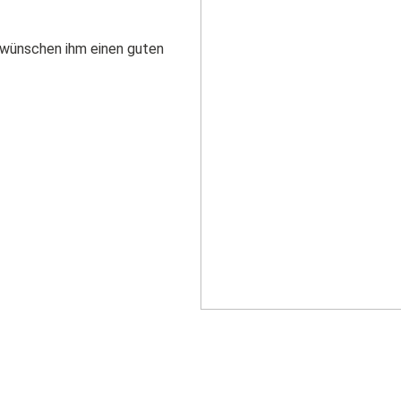
Zivildienst
Fachstelle für
Altersfragen
Freiwilliges Engagement
d wünschen ihm einen guten
Restaurant
Direkt-Bewerbung
Birsfelderhof
Seminare &
Bankette
Mahlzeitendienst