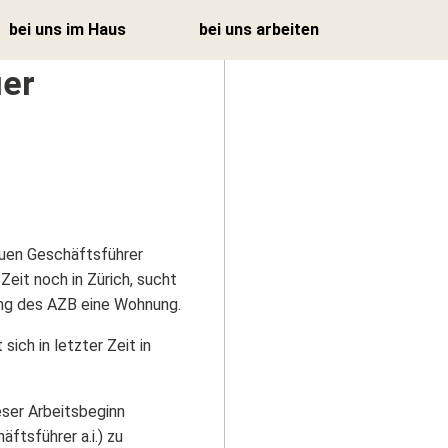
bei uns im Haus
bei uns arbeiten
uer
Zurück
Zurück
Tages- und
Offene Stellen
Nachtstruktur
Arbeitgeber Stiftung zur
Coiffeur &
Hard
euen Geschäftsführer
Wellness
Zeit noch in Zürich, sucht
Betriebliches
ung des AZB eine Wohnung.
Physiotherapie
Gesundheitsmanagement
sich in letzter Zeit in
Vitalzirkel
Ausbildung
Podologie
Praktika &
Schnupperlehre
eser Arbeitsbeginn
Spitex
ftsführer a.i.) zu