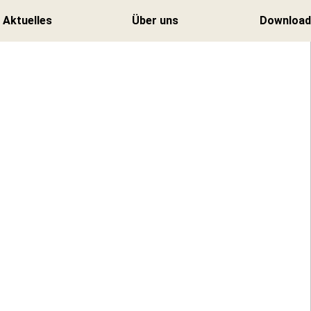
Aktuelles
Über uns
Download
Zurück
Zurück
Veranstaltungen
Leitbild
Stiftung zur
Vision
Hard News
Mission
Anmeldung
Newsletter
Strategische
Handlungsfelder
Organisation
Spenden