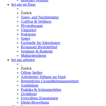
Betreutes Wohnen
bei uns im Haus
Zurück
Tages- und Nachtstruktur
Coiffeur & Wellness
Physiotherapie
Vitalzirkel
Podologie
Spitex
Fachstelle für Altersfragen
Restaurant Birsfelderhof
Seminare & Bankette
Mahlzeitendienst
bei uns arbeiten
Zurück
Offene Stellen
Arbeitgeber Stiftung zur Hard
Betriebliches Gesundheitsmanagement
Ausbildung
Praktika & Schnupperlehre
Zivildienst
Freiwilliges Engagement
Direkt-Bewerbung