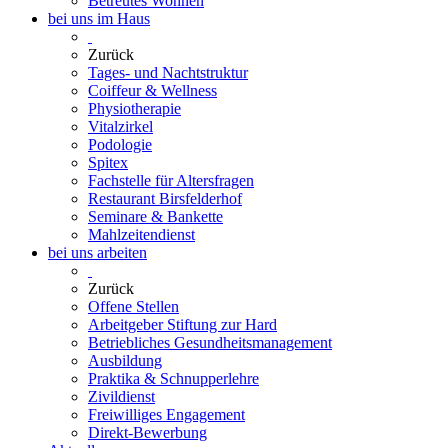
Betreutes Wohnen
bei uns im Haus
Zurück
Tages- und Nachtstruktur
Coiffeur & Wellness
Physiotherapie
Vitalzirkel
Podologie
Spitex
Fachstelle für Altersfragen
Restaurant Birsfelderhof
Seminare & Bankette
Mahlzeitendienst
bei uns arbeiten
Zurück
Offene Stellen
Arbeitgeber Stiftung zur Hard
Betriebliches Gesundheitsmanagement
Ausbildung
Praktika & Schnupperlehre
Zivildienst
Freiwilliges Engagement
Direkt-Bewerbung