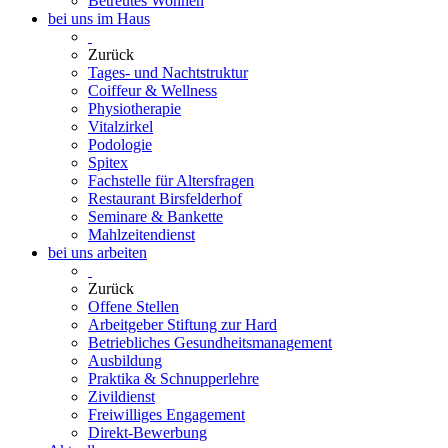
Betreutes Wohnen
bei uns im Haus
Zurück
Tages- und Nachtstruktur
Coiffeur & Wellness
Physiotherapie
Vitalzirkel
Podologie
Spitex
Fachstelle für Altersfragen
Restaurant Birsfelderhof
Seminare & Bankette
Mahlzeitendienst
bei uns arbeiten
Zurück
Offene Stellen
Arbeitgeber Stiftung zur Hard
Betriebliches Gesundheitsmanagement
Ausbildung
Praktika & Schnupperlehre
Zivildienst
Freiwilliges Engagement
Direkt-Bewerbung