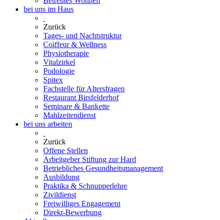
Betreutes Wohnen
bei uns im Haus
Zurück
Tages- und Nachtstruktur
Coiffeur & Wellness
Physiotherapie
Vitalzirkel
Podologie
Spitex
Fachstelle für Altersfragen
Restaurant Birsfelderhof
Seminare & Bankette
Mahlzeitendienst
bei uns arbeiten
Zurück
Offene Stellen
Arbeitgeber Stiftung zur Hard
Betriebliches Gesundheitsmanagement
Ausbildung
Praktika & Schnupperlehre
Zivildienst
Freiwilliges Engagement
Direkt-Bewerbung