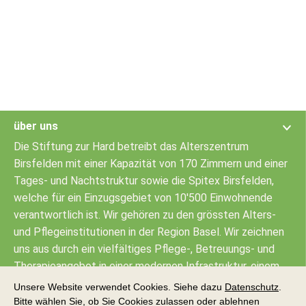
über uns
Die Stiftung zur Hard betreibt das Alterszentrum
Birsfelden mit einer Kapazität von 170 Zimmern und einer
Tages- und Nachtstruktur sowie die Spitex Birsfelden,
welche für ein Einzugsgebiet von 10'500 Einwohnende
verantwortlich ist. Wir gehören zu den grössten Alters-
und Pflegeinstitutionen in der Region Basel. Wir zeichnen
uns aus durch ein vielfältiges Pflege-, Betreuungs- und
Therapieangebot in einer modernen Infrastruktur, einem
öffentlichen Restaurant mit abwechslungsreicher Küche
Unsere Website verwendet Cookies. Siehe dazu
Datenschutz
.
sowie einem Raumangebot für Bankette und Events.
Bitte wählen Sie, ob Sie Cookies zulassen oder ablehnen